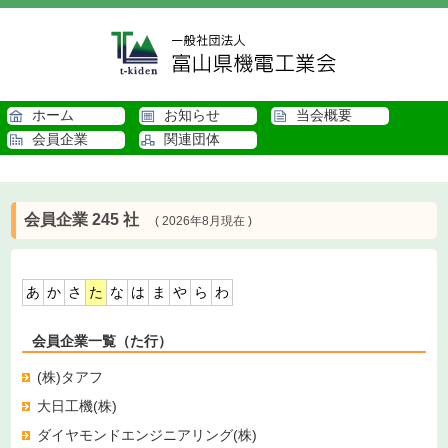
ホーム
お知らせ
当会概要
会員企業
関連団体
会員企業 245 社
( 2026年8月現在 )
あ
か
さ
た
な
は
ま
や
ら
わ
会員企業一覧（た行）
(株)タアフ
大日工機(株)
ダイヤモンドエンジニアリング(株)